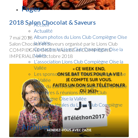
Pages
2018 Salon Chocolat & Saveurs
Accueil
Actualité
Album photos du Lions Club Compiègne Oise
7 mai 2018
la Vallée
Salon Chocolat et Saveurs organisé par le Lions Club
Contacter le Lions Club Compiègne Oise la
COMPIEGNE OISE la VALLEE et COMPIEGNE
Vallée
IMPERIALE en Octobre 2018
L’association Lions Club Compiègne Oise la
Vallée
Les sponsors du Lions Club Compiègne Oise
la Vallée
Liens du Lions Club Compiègne Oise la Vallée
Membres & réunions du Lions Club
Compiègne Oise la Vallée
Mentions légales du Lions Club Compiègne
Oise la Vallée
Archives