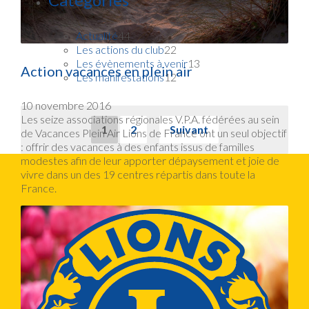
Actualité
44
Les actions du club
22
Les évènements à venir
13
Action vacances en plein air
Les manifestations
12
10 novembre 2016
Les seize associations régionales V.P.A. fédérées au sein
1
2
Suivant
de Vacances Plein Air Lions de France ont un seul objectif
: offrir des vacances à des enfants issus de familles
modestes afin de leur apporter dépaysement et joie de
vivre dans un des 19 centres répartis dans toute la
France.