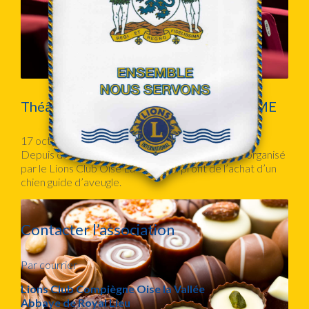
Théâtre à Compiègne, Au ZIQUODROME
17 octobre 2016
Depuis de nombreuses années un spectacle est organisé
par le Lions Club Oise La Vallée au profit de l’achat d’un
chien guide d’aveugle.
Contacter l’association
Par courrier
Lions Club Compiègne Oise la Vallée
Abbaye de Royal Lieu