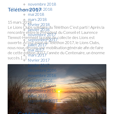
novembre 2018
Téléthon 2017
octobre 2018
mai 2018
mars 2018
15 mars 2018
février 2018
Le Lions Clubs solidaire du Téléthon C’est parti ! Après la
janvier 2018
rencontre entre le Président du Conseil et Laurence
novembre 2017
Tiennot-Herment la page de collecte des Lions est
septembre 2017
ouverte. A l’occasion du Téléthon 2017, le Lions Clubs,
juillet 2017
nous nous devons une mobilisation générale afin de faire
mai 2017
de cette édition 2017, l’année du Centenaire, un énorme
mars 2017
succès. […]
février 2017
janvier 2017
décembre 2016
novembre 2016
octobre 2016
décembre 2015
novembre 2015
juillet 2015
septembre 2014
Catégories