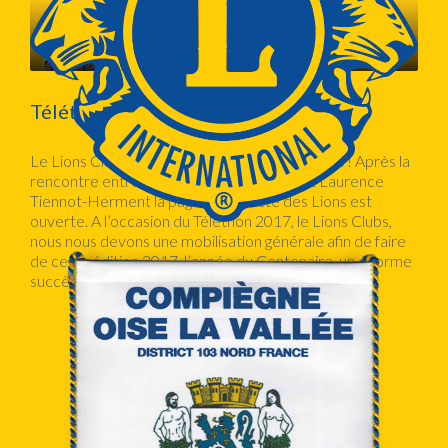
Téléthon 2017
Le Lions Clubs solidaire du Téléthon C’est parti ! Après la
rencontre entre le Président du Conseil et Laurence
Tiennot-Herment la page de collecte des Lions est
ouverte. A l’occasion du Téléthon 2017, le Lions Clubs,
nous nous devons une mobilisation générale afin de faire
de cette édition 2017, l’année du Centenaire, un énorme
succès. […]