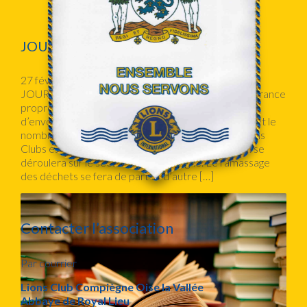
JOURNEE ENVIRONNEMENT
27 février 2018
JOURNEE DE L’ENVIRONNEMENT « Hauts de France
propres » cette mobilisation vous intéresse merci
d’envoyer votre inscription avec vos coordonnées et le
nombre de personnes sur njcash@hotmail.fr Le Lions
Clubs est associé à la fédération des chasseurs, et se
déroulera sur le secteur de Compiègne. Le ramassage
des déchets se fera de part et d’autre […]
Contacter l’association
Par courrier
Lions Club Compiègne Oise la Vallée
Abbaye de Royal Lieu