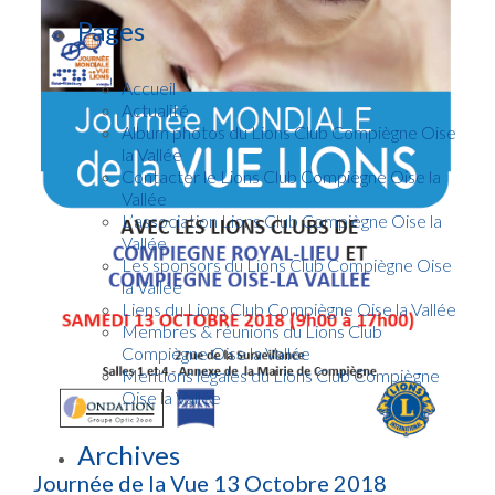
Pages
Accueil
Actualité
Album photos du Lions Club Compiègne Oise
la Vallée
Contacter le Lions Club Compiègne Oise la
Vallée
L’association Lions Club Compiègne Oise la
Vallée
Les sponsors du Lions Club Compiègne Oise
la Vallée
Liens du Lions Club Compiègne Oise la Vallée
Membres & réunions du Lions Club
Compiègne Oise la Vallée
Mentions légales du Lions Club Compiègne
Oise la Vallée
Archives
Journée de la Vue 13 Octobre 2018