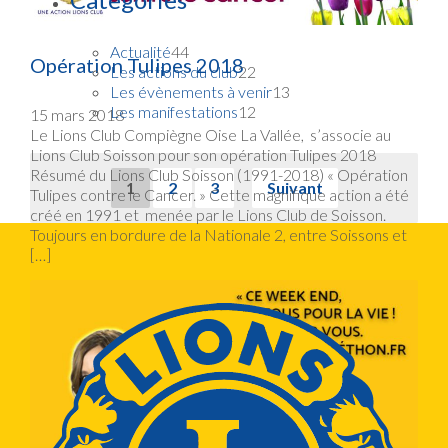
Actualité
44
Opération Tulipes 2018
Les actions du club
22
Les évènements à venir
13
Les manifestations
12
15 mars 2018
Le Lions Club Compiègne Oise La Vallée, s’associe au
Lions Club Soisson pour son opération Tulipes 2018
Résumé du Lions Club Soisson (1991-2018) « Opération
1
2
3
Suivant
Tulipes contre le Cancer. » Cette magnifique action a été
créé en 1991 et menée par le Lions Club de Soisson.
Toujours en bordure de la Nationale 2, entre Soissons et
[…]