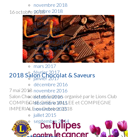
novembre 2018
octobre 2018
16 octobre 2018
mai 2018
mars 2018
février 2018
janvier 2018
novembre 2017
septembre 2017
juillet 2017
mai 2017
mars 2017
février 2017
2018 Salon Chocolat & Saveurs
janvier 2017
décembre 2016
7 mai 2018
novembre 2016
Salon Chocolat et Saveurs organisé par le Lions Club
octobre 2016
COMPIEGNE OISE la VALLEE et COMPIEGNE
décembre 2015
IMPERIALE en Octobre 2018
novembre 2015
juillet 2015
septembre 2014
Catégories