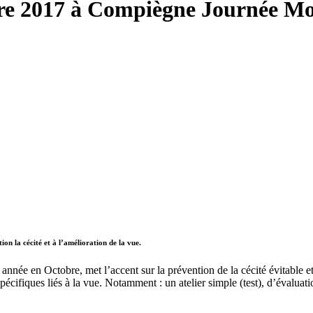
e 2017 à Compiègne Journée Mon
n la cécité et à l’amélioration de la vue.
année en Octobre, met l’accent sur la prévention de la cécité évitable et
pécifiques liés à la vue. Notamment : un atelier simple (test), d’évaluati